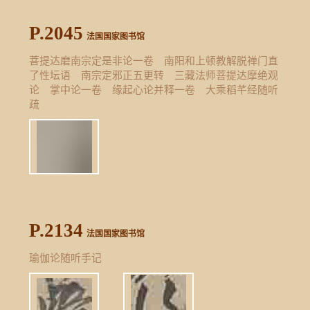
P.2045
法国国家图书馆
菩提达磨南宗定是非论一卷 南阳和上顿教解脱禅门直
了性坛语 南宗定邪正五更转 三藏法师菩提达摩绝观
论 掌中论一卷 缘起心论并释一卷 大乘稻芊经随听
疏
P.2134
法国国家图书馆
瑜伽论随听手记