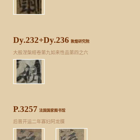
Dy.232+Dy.236
敦煌研究院
大般涅槃經卷第九如来性品第四之六
P.3257
法国国家图书馆
后晋开运二年寡妇阿龙牒