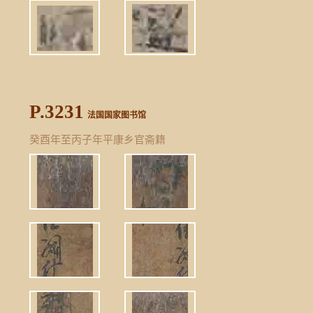
P.3231
法国国家图书馆
癸酉年至丙子年平康乡官斋籍