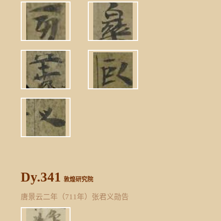
Dy.341
敦煌研究院
唐景云二年（711年）张君义勋告