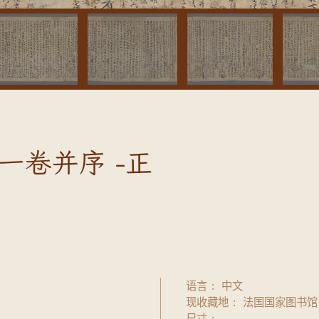
一卷并序 -正
语言
中文
现收藏地
法国国家图书馆
尺寸