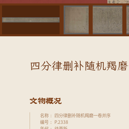
四分律删补随机羯磨
名称
四分律删补随机羯磨一卷并序
编号
P.2338
年代
待更新