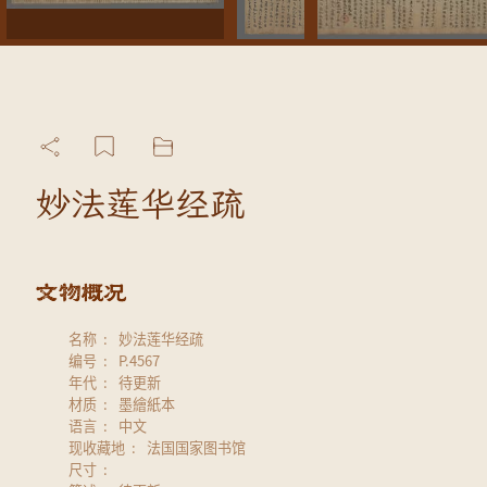
妙法莲华经疏
名称
妙法莲华经疏
编号
P.4567
年代
待更新
材质
墨繪紙本
语言
中文
现收藏地
法国国家图书馆
尺寸