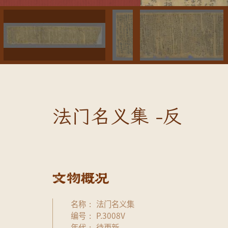
法门名义集 -反
名称
法门名义集
编号
P.3008V
年代
待更新