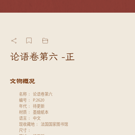
论语卷第六 -正
名称
论语卷第六
编号
P.2620
年代
待更新
材质
墨繪紙本
语言
中文
现收藏地
法国国家图书馆
尺寸