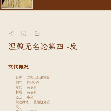
涅槃无名论第四 -反
名称
涅槃无名论第四
编号
Dy.008V
年代
待更新
材质
待更新
语言
中文
现收藏地
敦煌研究院
尺寸