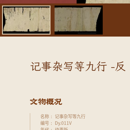
记事杂写等九行 -反
名称
记事杂写等九行
编号
Dy.011V
年代
待更新