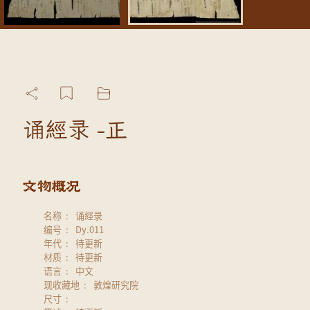
诵經录 -正
名称
诵經录
编号
Dy.011
年代
待更新
材质
待更新
语言
中文
现收藏地
敦煌研究院
尺寸