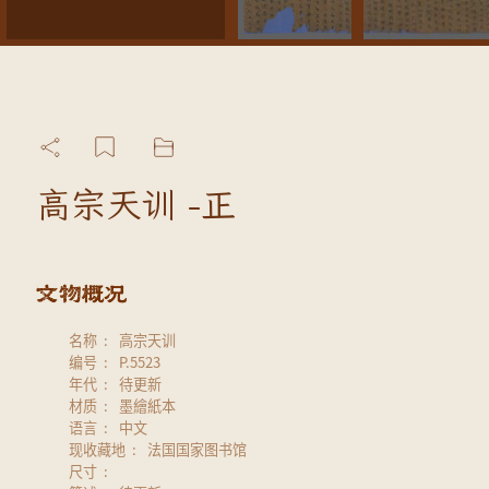
高宗天训 -正
名称
高宗天训
编号
P.5523
年代
待更新
材质
墨繪紙本
语言
中文
现收藏地
法国国家图书馆
尺寸