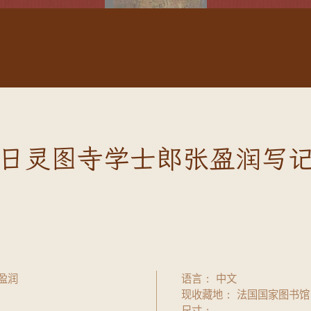
日灵图寺学士郎张盈润写
盈润
语言
中文
现收藏地
法国国家图书馆
尺寸