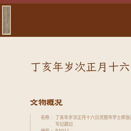
丁亥年岁次正月十六
名称
丁亥年岁次正月十六日灵图寺学士郎张
写记题记
编号
P.5011