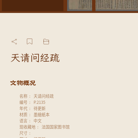
天请问经疏
名称
天请问经疏
编号
P.2135
年代
待更新
材质
墨繪紙本
语言
中文
现收藏地
法国国家图书馆
尺寸