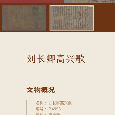
刘长卿高兴歌
名称
刘长卿高兴歌
编号
P.4993
年代
待更新