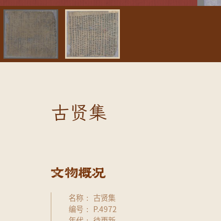
古贤集
名称
古贤集
编号
P.4972
年代
待更新