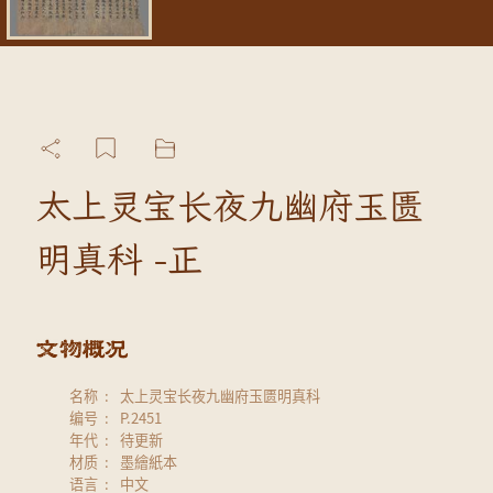
太上灵宝长夜九幽府玉匮
明真科 -正
名称
太上灵宝长夜九幽府玉匮明真科
编号
P.2451
年代
待更新
材质
墨繪紙本
语言
中文