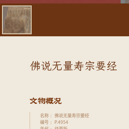
佛说无量寿宗要经
名称
佛说无量寿宗要经
编号
P.4954
年代
待更新