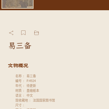
易三备
名称
易三备
编号
P.4924
年代
待更新
材质
墨繪紙本
语言
中文
现收藏地
法国国家图书馆
尺寸