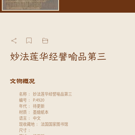
妙法莲华经譬喻品第三
名称
妙法莲华经譬喻品第三
编号
P.4920
年代
待更新
材质
墨繪紙本
语言
中文
现收藏地
法国国家图书馆
尺寸