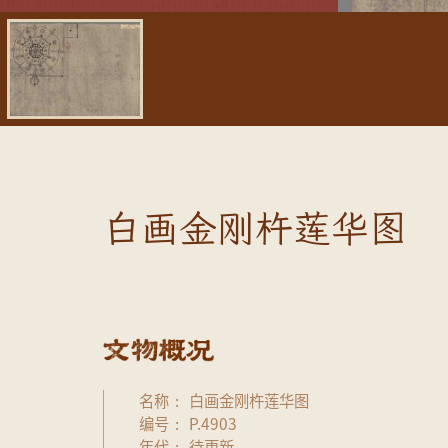
白画金刚杵莲华图
名称
白画金刚杵莲华图
编号
P.4903
年代
待更新