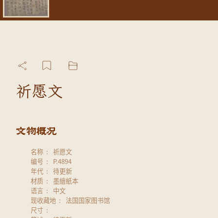
祈愿文
名称
祈愿文
编号
P.4894
年代
待更新
材质
墨繪紙本
语言
中文
现收藏地
法国国家图书馆
尺寸