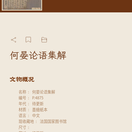
何晏论语集解
名称
何晏论语集解
编号
P.4875
年代
待更新
材质
墨繪紙本
语言
中文
现收藏地
法国国家图书馆
尺寸