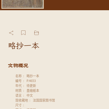
略抄一本
名称
略抄一本
编号
P.4653
年代
待更新
材质
墨繪紙本
语言
中文
现收藏地
法国国家图书馆
尺寸