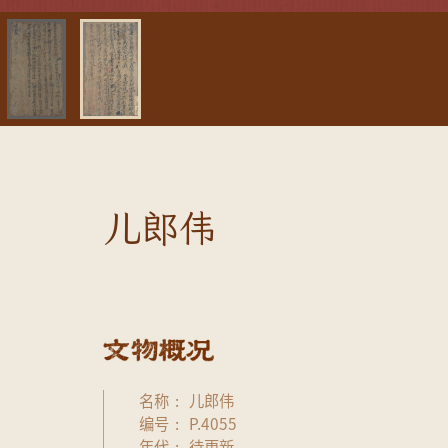
儿郎伟
名称
儿郎伟
编号
P.4055
年代
待更新