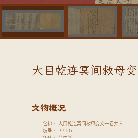
大目乾连冥间救母变
名称
大目乾连冥间救母变文一卷并序
编号
P.3107
年代
待更新