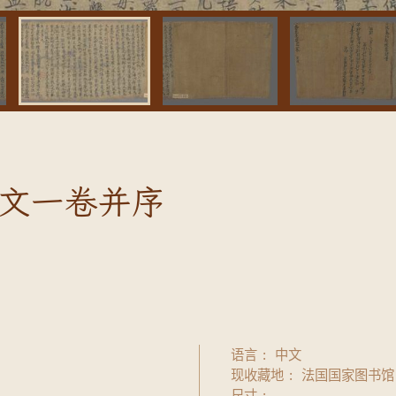
文一卷并序
语言
中文
现收藏地
法国国家图书馆
尺寸