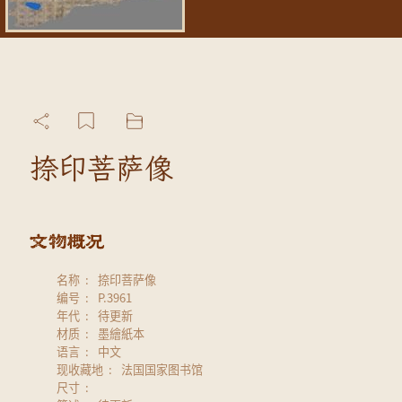
捺印菩萨像
名称
捺印菩萨像
编号
P.3961
年代
待更新
材质
墨繪紙本
语言
中文
现收藏地
法国国家图书馆
尺寸