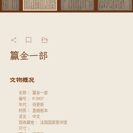
籯金一部
名称
籯金一部
编号
P.3907
年代
待更新
材质
墨繪紙本
语言
中文
现收藏地
法国国家图书馆
尺寸