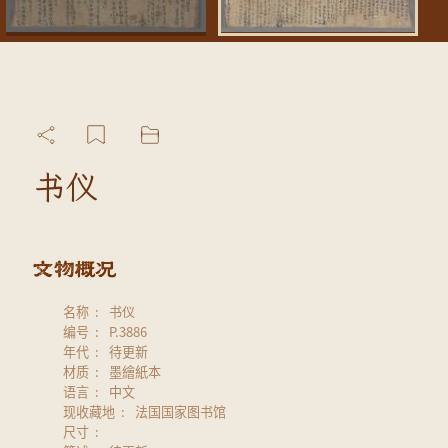
书仪
名称
书仪
编号
P.3886
年代
待更新
材质
墨繪紙本
语言
中文
现收藏地
法国国家图书馆
尺寸