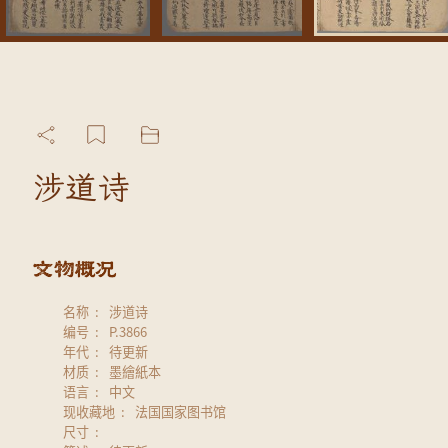
涉道诗
名称
涉道诗
编号
P.3866
年代
待更新
材质
墨繪紙本
语言
中文
现收藏地
法国国家图书馆
尺寸