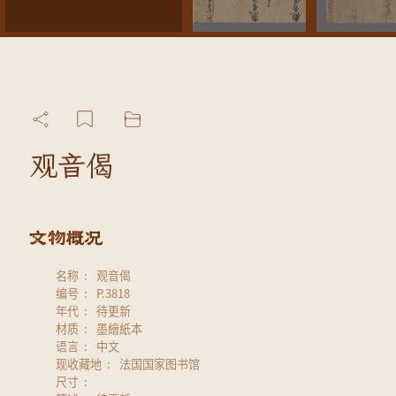
观音偈
名称
观音偈
编号
P.3818
年代
待更新
材质
墨繪紙本
语言
中文
现收藏地
法国国家图书馆
尺寸