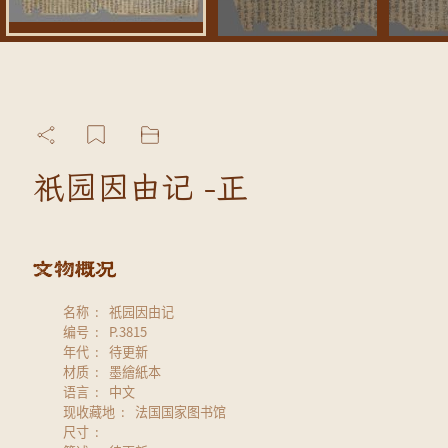
祇园因由记 -正
名称
祇园因由记
编号
P.3815
年代
待更新
材质
墨繪紙本
语言
中文
现收藏地
法国国家图书馆
尺寸