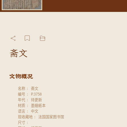
斋文
名称
斋文
编号
P.3758
年代
待更新
材质
墨繪紙本
语言
中文
现收藏地
法国国家图书馆
尺寸