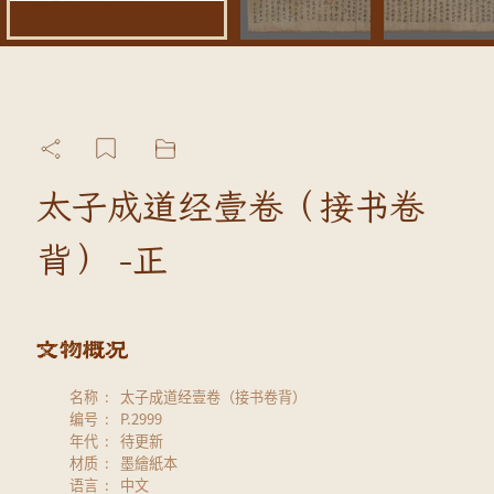
太子成道经壹卷（接书卷
背） -正
名称
太子成道经壹卷（接书卷背）
编号
P.2999
年代
待更新
材质
墨繪紙本
语言
中文