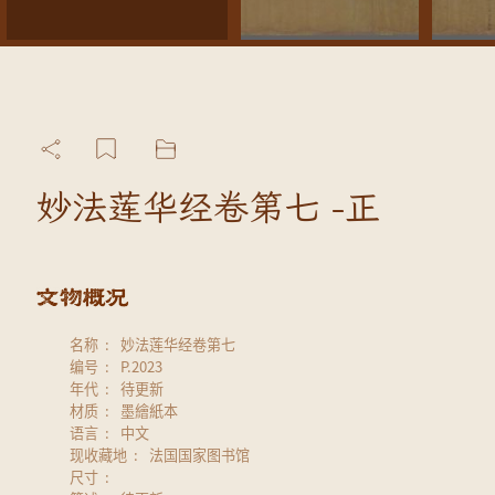
妙法莲华经卷第七 -正
名称
妙法莲华经卷第七
编号
P.2023
年代
待更新
材质
墨繪紙本
语言
中文
现收藏地
法国国家图书馆
尺寸