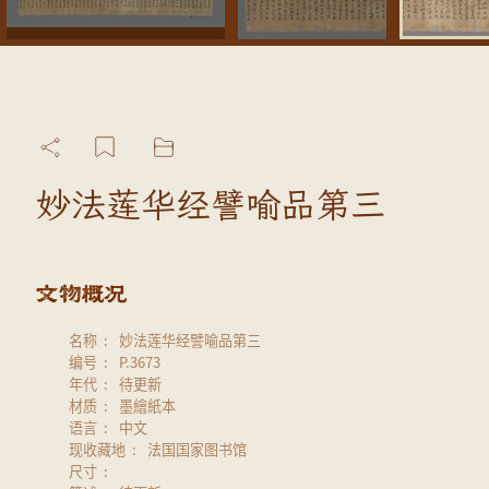
妙法莲华经譬喻品第三
名称
妙法莲华经譬喻品第三
编号
P.3673
年代
待更新
材质
墨繪紙本
语言
中文
现收藏地
法国国家图书馆
尺寸