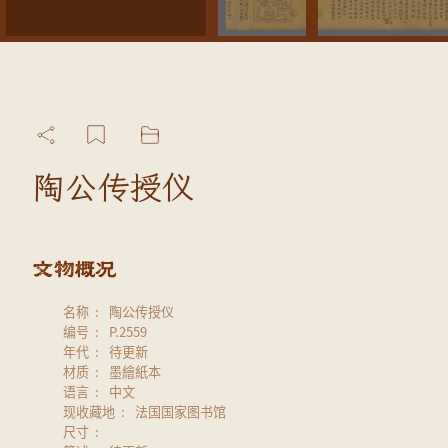
陶公传授仪
名称
陶公传授仪
编号
P.2559
年代
待更新
材质
墨繪紙本
语言
中文
现收藏地
法国国家图书馆
尺寸