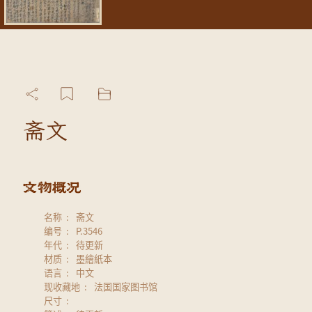
斋文
名称
斋文
编号
P.3546
年代
待更新
材质
墨繪紙本
语言
中文
现收藏地
法国国家图书馆
尺寸