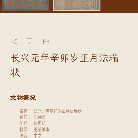
长兴元年辛卯岁正月法瑞
状
名称
长兴元年辛卯岁正月法瑞状
编号
P.3495
年代
待更新
材质
墨繪紙本
语言
中文