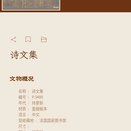
诗文集
名称
诗文集
编号
P.3480
年代
待更新
材质
墨繪紙本
语言
中文
现收藏地
法国国家图书馆
尺寸