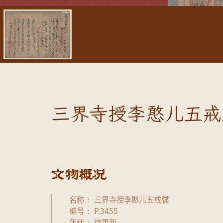
三界寺授李憨儿五戒
名称
三界寺授李憨儿五戒牒
编号
P.3455
年代
待更新