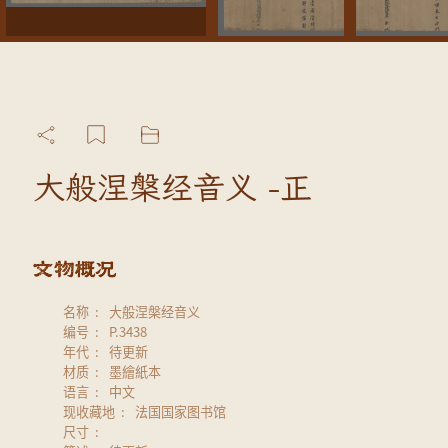
大般涅槃经音义 -正
名称
大般涅槃经音义
编号
P.3438
年代
待更新
材质
墨繪紙本
语言
中文
现收藏地
法国国家图书馆
尺寸