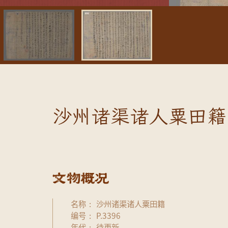
沙州诸渠诸人粟田籍
名称
沙州诸渠诸人粟田籍
编号
P.3396
年代
待更新