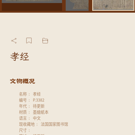
孝经
名称
孝经
编号
P.3382
年代
待更新
材质
墨繪紙本
语言
中文
现收藏地
法国国家图书馆
尺寸