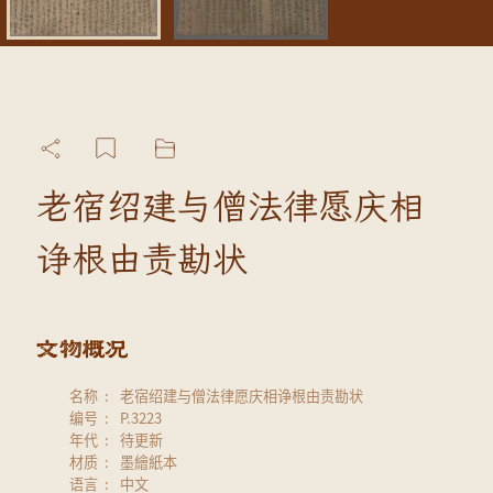
老宿绍建与僧法律愿庆相
诤根由责勘状
名称
老宿绍建与僧法律愿庆相诤根由责勘状
编号
P.3223
年代
待更新
材质
墨繪紙本
语言
中文