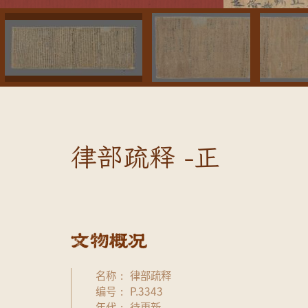
律部疏释 -正
名称
律部疏释
编号
P.3343
年代
待更新