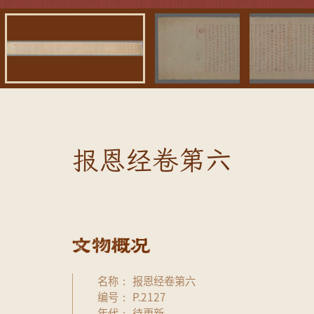
报恩经卷第六
名称
报恩经卷第六
编号
P.2127
年代
待更新