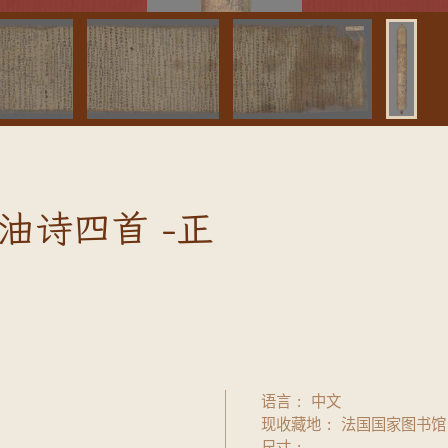
油诗四首 -正
语言
中文
现收藏地
法国国家图书馆
尺寸