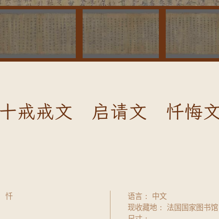
十戒戒文 启请文 忏悔
 忏
语言
中文
现收藏地
法国国家图书馆
尺寸