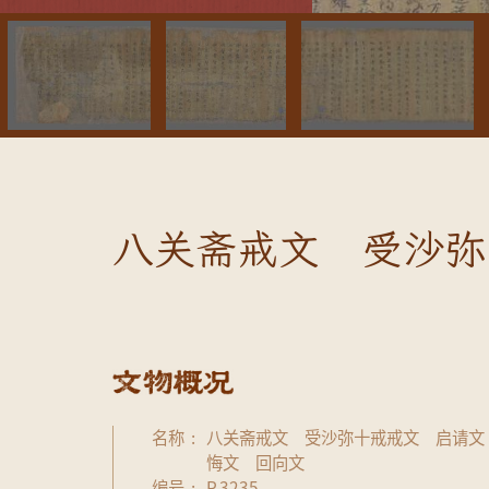
八关斋戒文 受沙弥
名称
八关斋戒文 受沙弥十戒戒文 启请文
悔文 回向文
编号
P.3235