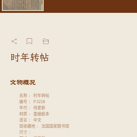
时年转帖
名称
时年转帖
编号
P.3218
年代
待更新
材质
墨繪紙本
语言
中文
现收藏地
法国国家图书馆
尺寸