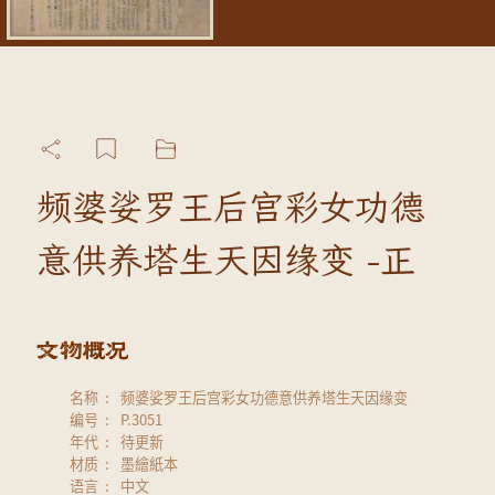
频婆娑罗王后宫彩女功德
意供养塔生天因缘变 -正
名称
频婆娑罗王后宫彩女功德意供养塔生天因缘变
编号
P.3051
年代
待更新
材质
墨繪紙本
语言
中文