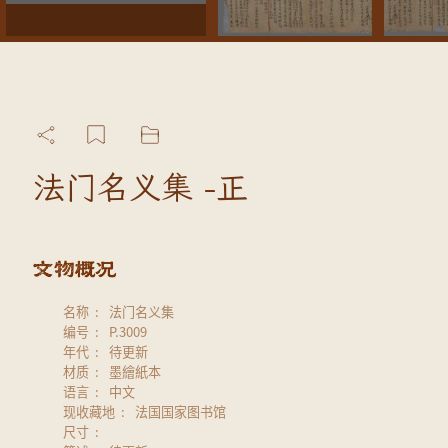
法门名义集 -正
名称
法门名义集
编号
P.3009
年代
待更新
材质
墨繪紙本
语言
中文
现收藏地
法国国家图书馆
尺寸