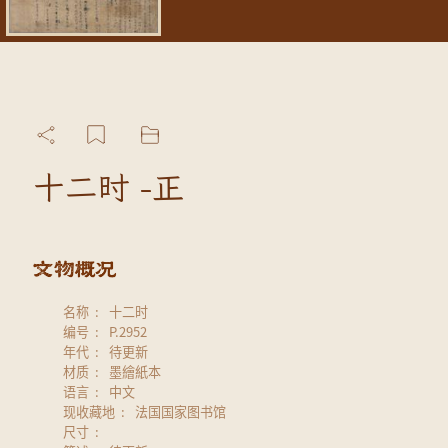
十二时 -正
名称
十二时
编号
P.2952
年代
待更新
材质
墨繪紙本
语言
中文
现收藏地
法国国家图书馆
尺寸